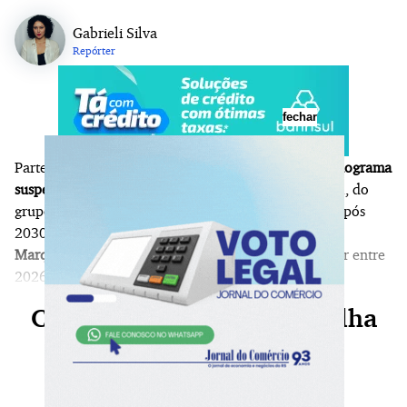
Gabrieli Silva
Repórter
fechar
Parte das obras d
e duplicação da BR-386 teve o cronograma
suspenso
e reprogramado pela concessionária ViaSul, do
grupo CCR Motiva, com previsão de execução para após
2030.
O trecho afetado fica entre Fontoura Xavier e
Marques de Souza,
inicialmente previsto para ocorrer entre
2026 e 2028.
Continue sua leitura, escolha
seu plano agora!
Já é nosso assinante?
Faça login