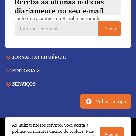
Receba as últimas notícias
diariamente
no seu e-mail
Tudo que acontece no Brasil e no mundo.
Enviar
JORNAL DO COMÉRCIO
EDITORIAIS
Capa
Últimas notícias
SERVIÇOS
Economia
Edição para folhear
Política
Agenda de eventos
Edições anteriores
Voltar ao topo
Geral
Indicadores
Cadernos especiais
Internacional
Galeria de vídeos
Publicidade legal
Esportes
Ao utilizar nossos serviços, você aceita a
Tempo
Fale conosco
© Copyright 2026 Empresa Jornalística J.C. Jarros
política de monitoramento de cookies. Para
Cultura
Aceitar
Newsletter
Ltda.