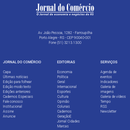
Av. João Pessoa, 1282 - Farroupilha
Porto Alegre - RS - CEP 90040-001
Fone (51) 3213.1300
JORNAL DO COMÉRCIO
EDITORIAS
SERVIÇOS
Capa
Economia
Agenda de
Últimas notícias
Política
eventos
Edição para folhear
Geral
Indicadores
Edição modo texto
Internacional
Galeria de
Edições anteriores
Esportes
imagens
Cadernos Especiais
Cultura
Galeria de vídeos
Fale conosco
Opinião
Tempo
Institucional
Colunas
RSS
Assine
Cadernos
Newsletter
Anuncie
GeraçãoE
Jornal Cidades
Marcas