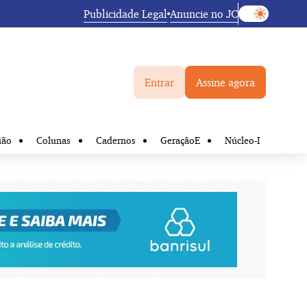
Publicidade Legal
Anuncie no JC
Entrar
Assine agora
ião
Colunas
Cadernos
GeraçãoE
Núcleo-I