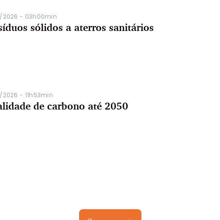
/2026 - 03h00min
íduos sólidos a aterros sanitários
/2026 - 11h53min
alidade de carbono até 2050