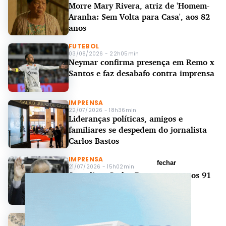
Morre Mary Rivera, atriz de 'Homem-
Aranha: Sem Volta para Casa', aos 82
anos
FUTEBOL
03/08/2026 - 22h05min
Neymar confirma presença em Remo x
Santos e faz desabafo contra imprensa
IMPRENSA
22/07/2026 - 18h36min
Lideranças políticas, amigos e
familiares se despedem do jornalista
Carlos Bastos
IMPRENSA
fechar
21/07/2026 - 15h02min
Jornalista Carlos Bastos morre aos 91
anos em Porto Alegre
ORIENTE MÉDIO
12/07/2026 - 08h31min