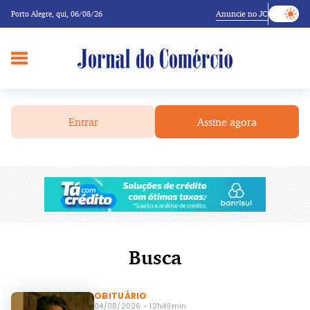
Anuncie no JC
Porto Alegre,
qui, 06/08/26
Entrar
Assine agora
Busca
OBITUÁRIO
04/08/2026 - 12h49min