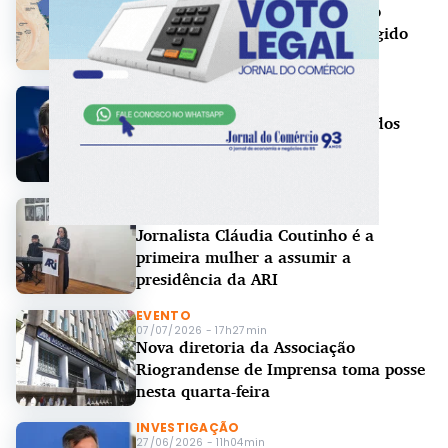
Irã anuncia novo fechamento do
Estreito de Ormuz e diz ter atingido
embarcação na rota
EUA
11/07/2026 - 18h28min
Trump volta a atacar imprensa dos
Estados Unidos e exalta vitória
eleitoral
IMPRENSA
08/07/2026 - 13h00min
Jornalista Cláudia Coutinho é a
primeira mulher a assumir a
presidência da ARI
EVENTO
07/07/2026 - 17h27min
Nova diretoria da Associação
Riograndense de Imprensa toma posse
nesta quarta-feira
INVESTIGAÇÃO
27/06/2026 - 11h04min