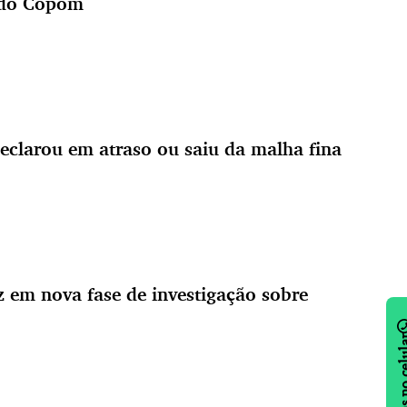
o do Copom
declarou em atraso ou saiu da malha fina
 em nova fase de investigação sobre
Notícias no 