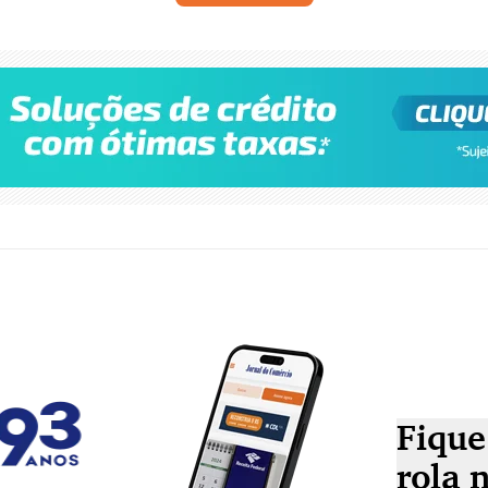
Fique
rola 