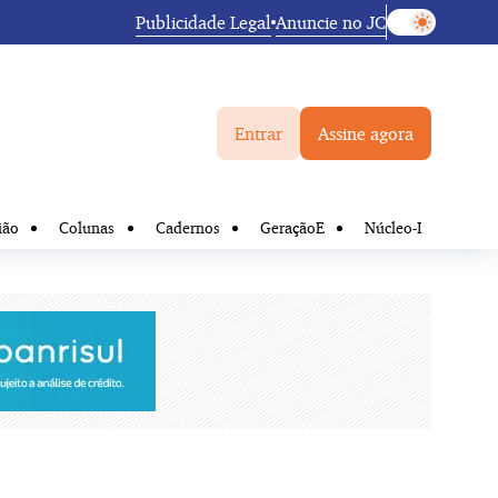
Publicidade Legal
Anuncie no JC
Entrar
Assine agora
ião
Colunas
Cadernos
GeraçãoE
Núcleo-I