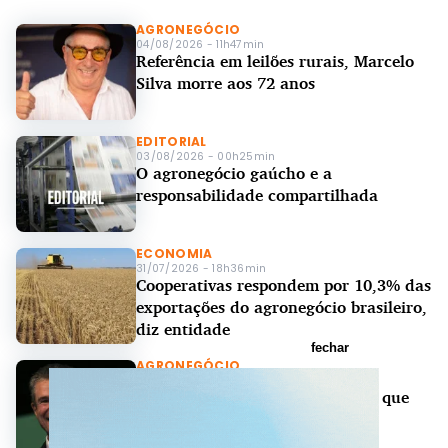
AGRONEGÓCIO
04/08/2026 - 11h47min
Referência em leilões rurais, Marcelo
Silva morre aos 72 anos
EDITORIAL
03/08/2026 - 00h25min
O agronegócio gaúcho e a
responsabilidade compartilhada
ECONOMIA
31/07/2026 - 18h36min
Cooperativas respondem por 10,3% das
exportações do agronegócio brasileiro,
diz entidade
fechar
AGRONEGÓCIO
30/07/2026 - 17h46min
Agronegócio: ministros afirmam que
governo federal baterá meta de
abertura de mercados