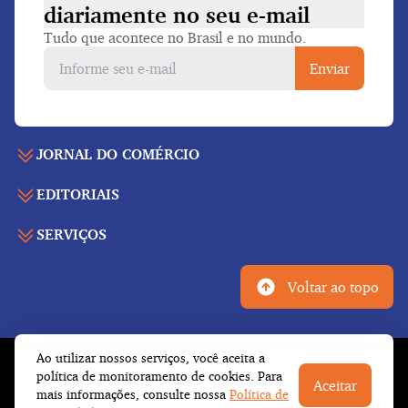
diariamente
no seu e-mail
Tudo que acontece no Brasil e no mundo.
Enviar
JORNAL DO COMÉRCIO
EDITORIAIS
Capa
Últimas notícias
SERVIÇOS
Economia
Edição para folhear
Política
Agenda de eventos
Edições anteriores
Voltar ao topo
Geral
Indicadores
Cadernos especiais
Internacional
Galeria de imagens
Publicidade legal
Esportes
Ao utilizar nossos serviços, você aceita a
Galeria de vídeos
Fale conosco
© Copyright 2023 Empresa Jornalística J.C. Jarros
política de monitoramento de cookies. Para
Cultura
Aceitar
Tempo
Ltda.
Todos os direitos reservados
mais informações, consulte nossa
Política de
Trabalhe conosco