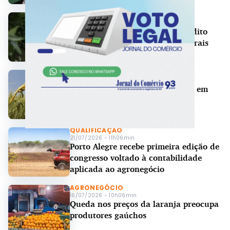
AGRONEGÓCIO
24/07/2026 - 16h42min
CMN regulamenta linhas de crédito
para renegociação de dívidas rurais
AGRONEGÓCIO
23/07/2026 - 18h20min
Chuvas testam lavouras de trigo em
safra com área 30% menor
QUALIFICAÇÃO
21/07/2026 - 11h06min
Porto Alegre recebe primeira edição de
congresso voltado à contabilidade
aplicada ao agronegócio
AGRONEGÓCIO
16/07/2026 - 10h06min
Queda nos preços da laranja preocupa
produtores gaúchos