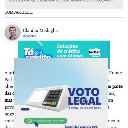
COMPARTILHE:
Claudio Medaglia
Repórter
fechar
A primeira reunião entre o Ministério da Fazenda e a Frente
Parlamentar da Agropecuária (FPA) para discutir uma
alternativa ao Projeto de Lei (PL) 5.122/2023
reduziu parte
das divergências
sobre a renegociação das dívidas rurais,
mas
terminou sem acordo
nesta terça-feira (7). Embora
governo e bancada ruralista reconheçam avanços nas
negociações, permanecem diferenças em temas
considerados centrais, como os critérios de enquadramento
dos produtores, os limites das operações, as taxas de juros,