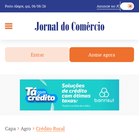
Anuncie no JC
Porto Alegre,
qui, 06/08/26
Entrar
Assine agora
Capa
Agro
Crédito Rural