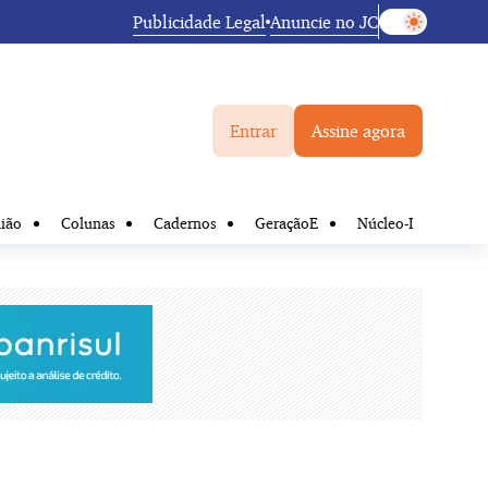
Publicidade Legal
Anuncie no JC
Entrar
Assine agora
ião
Colunas
Cadernos
GeraçãoE
Núcleo-I