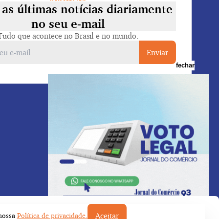
as últimas notícias diariamente
no seu e-mail
Tudo que acontece no Brasil e no mundo.
Enviar
fechar
Voltar ao topo
Aceitar
 nossa
Política de privacidade.