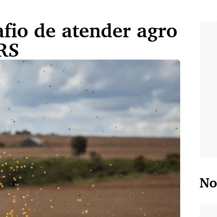
afio de atender agro
RS
No