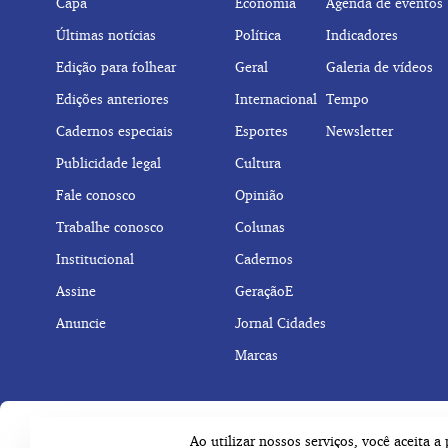
Capa
Economia
Agenda de eventos
Últimas notícias
Política
Indicadores
Edição para folhear
Geral
Galeria de vídeos
Edições anteriores
Internacional
Tempo
Cadernos especiais
Esportes
Newsletter
Publicidade legal
Cultura
Fale conosco
Opinião
Trabalhe conosco
Colunas
Institucional
Cadernos
Assine
GeraçãoE
Anuncie
Jornal Cidades
Marcas
Ao utilizar nossos serviços, você aceita 
© Copyright 2026 Empresa Jornalística J.C. Jarros Ltda.
Tod