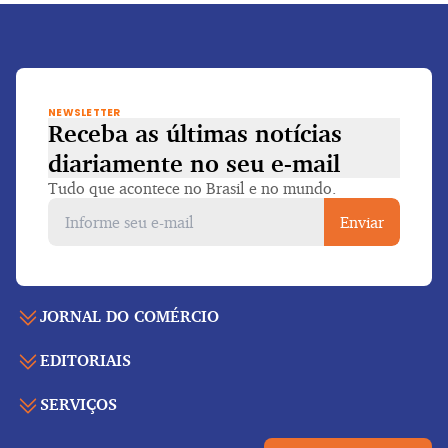
NEWSLETTER
Receba as últimas notícias
diariamente
no seu e-mail
Tudo que acontece no Brasil e no mundo.
Enviar
JORNAL DO COMÉRCIO
EDITORIAIS
Capa
Últimas notícias
SERVIÇOS
Economia
Edição para folhear
Política
Agenda de eventos