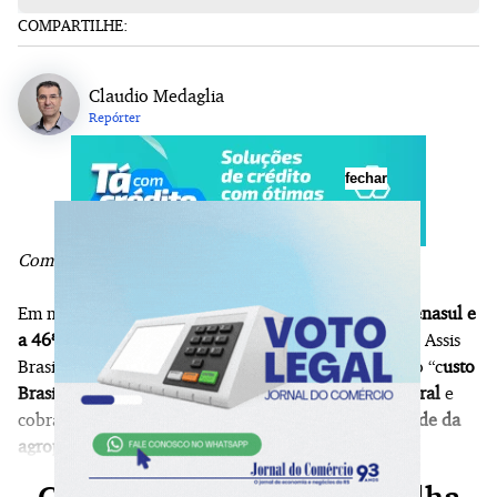
COMPARTILHE:
Claudio Medaglia
Repórter
fechar
Com Agências
Em meio às tecnologias para o setor leiteiro, a
19ª Fenasul e
a 46ª Expoleite, que ocorre
no Parque de Exposições Assis
Brasil, também são marcadas por críticas ao chamado “c
usto
Brasil
”, pedidos de maior
valorização do produtor rural
e
cobranças por medidas que ampliem a
competitividade da
agropecuária
.