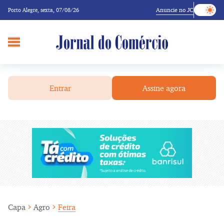
Anuncie no JC
Porto Alegre,
sexta, 07/08/26
Entrar
Assine agora
Capa
Agro
Feira