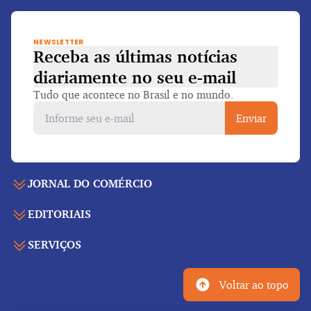
NEWSLETTER
Receba as últimas notícias
diariamente
no seu e-mail
Tudo que acontece no Brasil e no mundo.
Enviar
JORNAL DO COMÉRCIO
EDITORIAIS
Capa
Últimas notícias
SERVIÇOS
Economia
Edição para folhear
Política
Agenda de eventos
Edições anteriores
Voltar ao topo
Geral
Indicadores
Cadernos especiais
Internacional