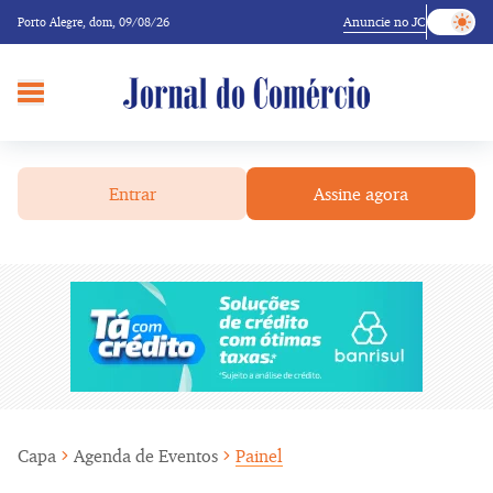
Anuncie no JC
Porto Alegre,
dom, 09/08/26
Entrar
Assine agora
Capa
Agenda de Eventos
Painel