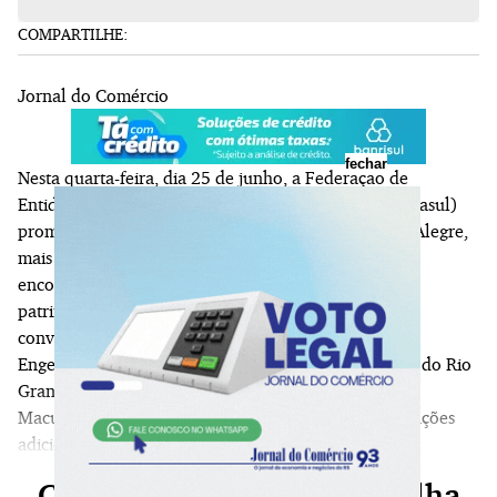
COMPARTILHE:
Jornal do Comércio
fechar
Nesta quarta-feira, dia 25 de junho, a Federação de
Entidades Empresariais do Rio Grande do Sul (Federasul)
promove, no largo Visconde de Cairu, 17, em Porto Alegre,
mais uma edição da reunião-almoço Tá na Mesa. O
encontro apresenta o painel Missões: 400 anos, um
patrimônio para investir e valorizar. Os palestrantes
convidados são: Mogar Sincak, diretor da Tecnika
Engenharia, Eduardo Loureiro, secretário da Cultura do Rio
Grande do Sul e Janaína Machado, gerente-geral do
Macuco Yucumã, Parque Estadual do Turvo. Informações
adicionais no site: www.federasul.com.br.
Continue sua leitura, escolha