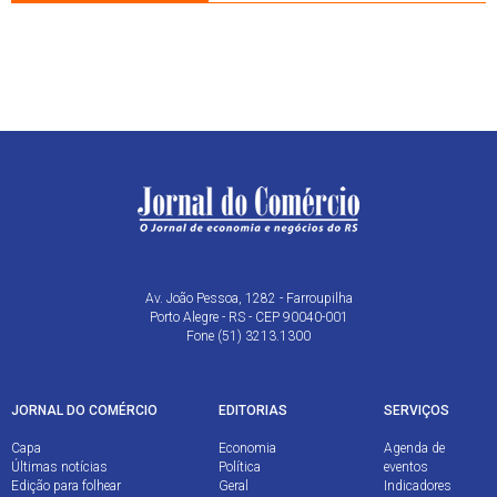
Av. João Pessoa, 1282 - Farroupilha
Porto Alegre - RS - CEP 90040-001
Fone (51) 3213.1300
JORNAL DO COMÉRCIO
EDITORIAS
SERVIÇOS
Capa
Economia
Agenda de
Últimas notícias
Política
eventos
Edição para folhear
Geral
Indicadores