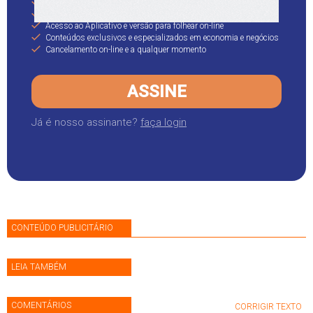
Personalize sua capa com os assuntos de seu interesse
Acesso ilimitado aos conteúdos do site
Acesso ao Aplicativo e versão para folhear on-line
Conteúdos exclusivos e especializados em economia e negócios
Cancelamento on-line e a qualquer momento
ASSINE
Já é nosso assinante?
faça login
CONTEÚDO PUBLICITÁRIO
LEIA TAMBÉM
COMENTÁRIOS
CORRIGIR TEXTO