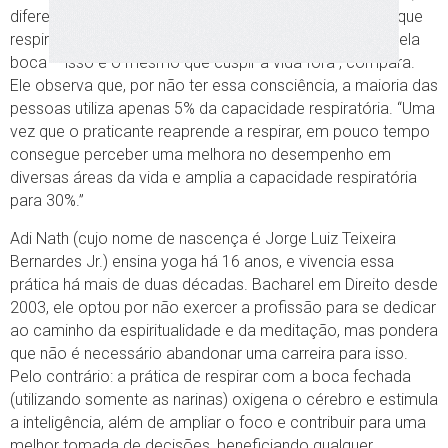
diferentes profissões. “Sempre digo para meus alunos que
respirar não é aquilo de inspirar profundo e soltar o ar pela
boca – isso é o mesmo que cuspir a vida fora”, compara.
Ele observa que, por não ter essa consciência, a maioria das
pessoas utiliza apenas 5% da capacidade respiratória. “Uma
vez que o praticante reaprende a respirar, em pouco tempo
consegue perceber uma melhora no desempenho em
diversas áreas da vida e amplia a capacidade respiratória
para 30%.”
Adi Nath (cujo nome de nascença é Jorge Luiz Teixeira
Bernardes Jr.) ensina yoga há 16 anos, e vivencia essa
prática há mais de duas décadas. Bacharel em Direito desde
2003, ele optou por não exercer a profissão para se dedicar
ao caminho da espiritualidade e da meditação, mas pondera
que não é necessário abandonar uma carreira para isso.
Pelo contrário: a prática de respirar com a boca fechada
(utilizando somente as narinas) oxigena o cérebro e estimula
a inteligência, além de ampliar o foco e contribuir para uma
melhor tomada de decisões, beneficiando qualquer