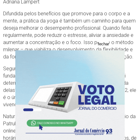
Adriana Lampert
Difundida pelos benefícios que promove para o corpo e a
mente, a prática da yoga é também um caminho para quem
deseja melhorar o desempenho profissional. Quando feita
regularmente, pode reduzir o estresse, aliviar a ansiedade e
aumentar a concentração e o foco. Isso porque o método
fechar
milenar – que viabiliza o desenvolvimento da flexibilidade e
da força física – trabalha principalmente com a respiração.
Segundo o baba Adi Nath Kapalika, esse é o ponto
fundamental: “A maneira como as pessoas respiram vai
determinar o ritmo e as consequências do modo de vida
delas”, explica. Ordenado monge em dezembro de 2012, ele
é o único sacerdote adepto da linhagem Aghori Nath
vivendo no Brasil.
Natural de Tapera (RS), o yogue reside em Santo Antônio da
Patrulha, onde ministra aulas particulares nos formatos
online e presencial (para no máximo duas pessoas por
horário) para adultos com faixa etária entre 18 e 70 anos, de