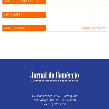
CONTEÚDO PUBLICITÁRIO
LEIA TAMBÉM
COMENTÁRIOS
CORRIGIR TEXTO
Av. João Pessoa, 1282 - Farroupilha
Porto Alegre - RS - CEP 90040-001
Fone (51) 3213.1300