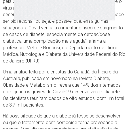
pela Covid-19. O que os cientistas ainda não sabem é se o
vírus potencializa um problema que já estava em
desenvolvimento ou se é a principal causa. "A relação pode
ser bidirecional, ou seja, é possível que, em algumas
situações, a Covid venha a aumentar o risco de surgimento
de casos de diabete, especialmente da cetoacidose
diabética, uma complicação mais aguda", afirma a
professora Melanie Rodacki, do Departamento de Clínica
Médica, Nutrologia e Diabete da Universidade Federal do Rio
de Janeiro (UFRJ).
Uma análise feita por cientistas do Canadá, da Índia e da
Austrália, publicada em novembro na revista Diabete,
Obesidade e Metabolismo, revela que 14% dos internados
com quadros graves de Covid-19 desenvolveram diabete.
Os cientistas reuniram dados de oito estudos, com um total
de 3,7 mil pacientes.
Há possibilidade de que a diabete já fosse se desenvolver
ou que o tratamento com corticoide tenha provocado a