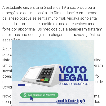
A estudante universitária Giselle, de 19 anos, procurou a
emergência de um hospital do Rio de Janeiro em meados
de janeiro porque se sentia muito mal. Andava sonolenta,
cansada, com falta de apetite e ainda apresentava uma
forte dor abdominal. Os médicos que a atenderam trataram
a dor, mas não conseguiram chegar a nenhum diagnóstico
fechar
específico.
Alguns dias depois, Giselle, que prefere não revelar o
sobrenome, voltou à emergência com os mesmos
sintomas. Depois de uma bateria de exames, o diagnóstico:
um quadro agudo de diabete tipo 1. Os médicos resolveram
investigar por que uma pessoa jovem, sem histórico da
doença, apresentou um quadro tão grave. A conclusão foi
que a manifestação seria decorrente de um caso brando de
Covid-19, no início do ano.
Novos estudos vêm mostrando que a diabete é mais uma
complicação a ser adicionada à lista dos danos causados