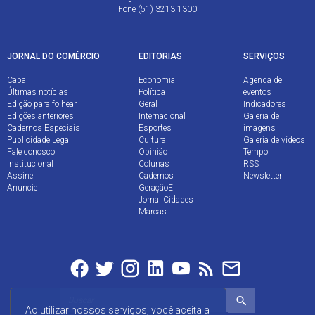
Fone (51) 3213.1300
JORNAL DO COMÉRCIO
EDITORIAS
SERVIÇOS
Capa
Economia
Agenda de
Últimas notícias
Política
eventos
Edição para folhear
Geral
Indicadores
Edições anteriores
Internacional
Galeria de
Cadernos Especiais
Esportes
imagens
Publicidade Legal
Cultura
Galeria de vídeos
Fale conosco
Opinião
Tempo
Institucional
Colunas
RSS
Assine
Cadernos
Newsletter
Anuncie
GeraçãoE
Jornal Cidades
Marcas
Ao utilizar nossos serviços, você aceita a