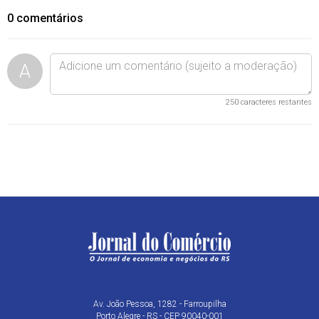
0
comentários
A
250
caracteres restantes
Av. João Pessoa, 1282 - Farroupilha
Porto Alegre - RS - CEP 90040-001