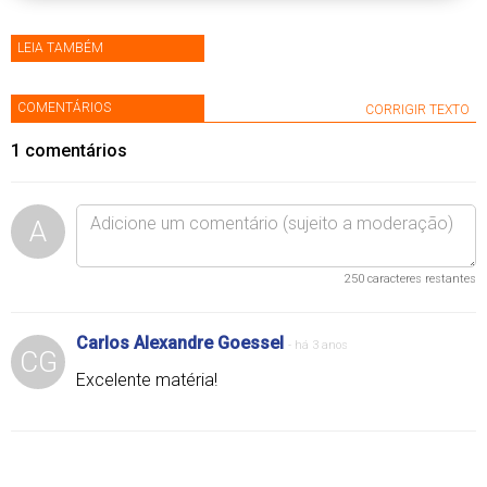
LEIA TAMBÉM
COMENTÁRIOS
CORRIGIR TEXTO
1
comentários
A
250
caracteres restantes
Carlos Alexandre Goessel
-
há 3 anos
CG
Excelente matéria!