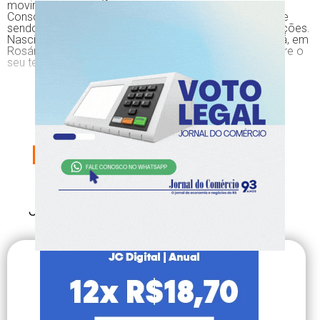
movimento negro (foi um dos idealizadores do Dia da
Consciência Negra), deixou um legado vivo e que segue
sendo objeto de pesquisas e influenciando novas gerações.
Nascido no distrito de Touro Passo, na Serra do Caverá, em
Rosário do Sul, Oliveira fez uma poesia que refletiu sobre o
seu tempo e que se mostra, cada vez mais, universal.
CONTINUE SUA
LEITURA,
ESCOLHA SEU PLANO
AGORA!
Já é nosso assinante?
Faça login