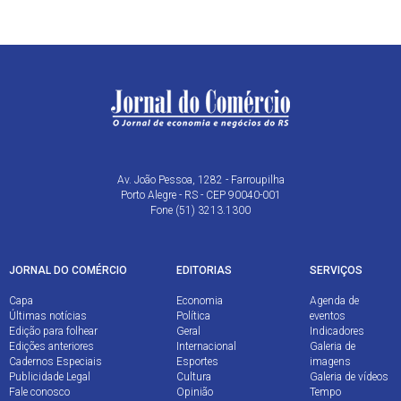
Av. João Pessoa, 1282 - Farroupilha
Porto Alegre - RS - CEP 90040-001
Fone (51) 3213.1300
JORNAL DO COMÉRCIO
EDITORIAS
SERVIÇOS
Capa
Economia
Agenda de
Últimas notícias
Política
eventos
Edição para folhear
Geral
Indicadores
Edições anteriores
Internacional
Galeria de
Cadernos Especiais
Esportes
imagens
Publicidade Legal
Cultura
Galeria de vídeos
Fale conosco
Opinião
Tempo