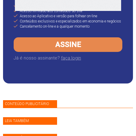
Personalize sua capa com os assuntos de seu interesse
Acesso ilimitado aos conteúdos do site
Acesso ao Aplicativo e versão para folhear on-line
Conteúdos exclusivos e especializados em economia e negócios
Cancelamento on-line e a qualquer momento
ASSINE
Já é nosso assinante?
faça login
CONTEÚDO PUBLICITÁRIO
LEIA TAMBÉM