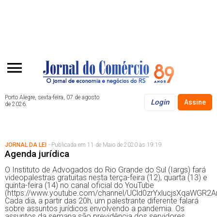
Porto Alegre, sexta-feira, 07 de agosto
Login
Assine
de 2026.
JORNAL DA LEI
- Publicada em 11 de Maio de 2020 às 19:19
Agenda jurídica
O Instituto de Advogados do Rio Grande do Sul (Iargs) fará
videopalestras gratuitas nesta terça-feira (12), quarta (13) e
quinta-feira (14) no canal oficial do YouTube
(https://www.youtube.com/channel/UCld0zrYxlucjsXqaWGR2A
Cada dia, a partir das 20h, um palestrante diferente falará
sobre assuntos jurídicos envolvendo a pandemia. Os
assuntos da semana são previdência dos servidores