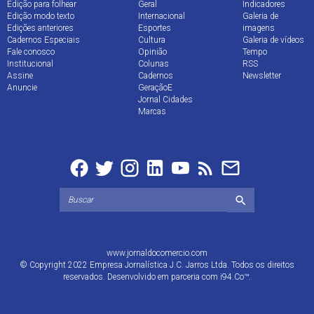
Edição para folhear
Geral
Indicadores
Edição modo texto
Internacional
Galeria de
Edições anteriores
Esportes
imagens
Cadernos Especiais
Cultura
Galeria de vídeos
Fale conosco
Opinião
Tempo
Institucional
Colunas
RSS
Assine
Cadernos
Newsletter
Anuncie
GeraçãoE
Jornal Cidades
Marcas
www.jornaldocomercio.com
© Copyright 2022 Empresa Jornalística J.C. Jarros Ltda. Todos os direitos
reservados. Desenvolvido em parceria com
i94.Co™
.