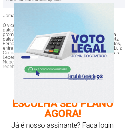
Jornal do Comércio
O vice-presidente da República, Hamilton Mourão, foi o
palestrante do encontro, exclusivo para convidados,
promovido pelo Lide-RS no Country Club. O tema de sua
palestra foi: Os desafios do novo Brasil. Eduardo Krawetz
Fernandez, presidente do Lide-RS, recebeu os convidados,
entre os quais estiveram César Saut, da Icatu Seguros, Luiz
Carlos Zancanella, da Safeweb, Otelmo Drebes, das Lojas
Lebes, Wagner Machado, da Epavi e o vereador Valter
Nagelstein, proponente da homenagem que Mourão
recebeu na Câmara de Vereadores de Porto Alegre.
CONTINUE SUA
LEITURA,
ESCOLHA SEU PLANO
AGORA!
Já é nosso assinante?
Faça login