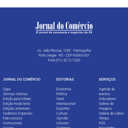
Av. João Pessoa, 1282 - Farroupilha
Porto Alegre - RS - CEP 90040-001
Fone (51) 3213.1300
JORNAL DO COMÉRCIO
EDITORIAS
SERVIÇOS
Capa
Economia
Agenda de
Últimas notícias
Política
eventos
Edição para folhear
Geral
Indicadores
Edição modo texto
Internacional
Galeria de
Edições anteriores
Esportes
imagens
Cadernos Especiais
Cultura
Galeria de vídeos
Fale conosco
Opinião
Tempo
Institucional
Colunas
RSS
Assine
Cadernos
Newsletter