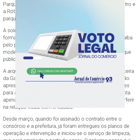
Parque Harmonia e o trecho 1 da Orla (entre o Gasômetro e
a Rótula das Cuias). O ato é simbólico, já que os dois
parques são abertos.
A solenidade, às 16h30 na Churrascaria Galpão Crioulo,
formaliza o início da concessão das áreas junto ao Guaíba
pelo período de 35 anos. Essa operação é o primeiro
modelo de parceria com a iniciativa privada de um parque
público de Porto Alegre.
A arquiteta Carla Deboni, diretora administrativa e financeira
da Gam3Park, informa que nesta segunda também serão
apresentados o projeto de intervenção e novas atrações
para a área da Orla. Sem detalhar do que se trata, adianta
apenas que não demandam construção e não irão interferir
na relação visual com o Guaíba.
Desde março, quando foi assinado o contrato entre o
consórcio e a prefeitura, já foram entregues os planos de
operação e intervenção e iniciou-se o serviço de limpeza,