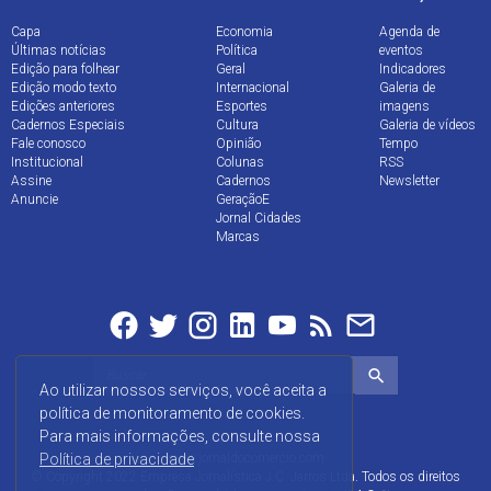
Capa
Economia
Agenda de
Últimas notícias
Política
eventos
Edição para folhear
Geral
Indicadores
Edição modo texto
Internacional
Galeria de
Edições anteriores
Esportes
imagens
Cadernos Especiais
Cultura
Galeria de vídeos
Fale conosco
Opinião
Tempo
Institucional
Colunas
RSS
Assine
Cadernos
Newsletter
Anuncie
GeraçãoE
Jornal Cidades
Marcas
Ao utilizar nossos serviços, você aceita a
política de monitoramento de cookies.
Para mais informações, consulte nossa
Política de privacidade
www.jornaldocomercio.com
© Copyright 2022 Empresa Jornalística J.C. Jarros Ltda. Todos os direitos