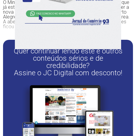
O Minuto Varejo acompanha a evolução das obras e o que
já está pronto no Mercado Paralelo, que já começa a ser a
nova atração no DC Shopping, no Quarto Distrito de Porto
Alegre. Na semana passada, evento já movimentou a área.
A abertura do empreendimento com todas as operações
ficou para começo de 2022.
Quer continuar lendo este e outros
conteúdos sérios e de
credibilidade?
Assine o JC Digital com desconto!