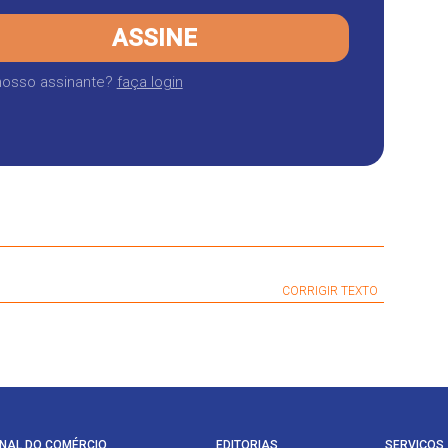
ASSINE
nosso assinante?
faça login
CORRIGIR TEXTO
NAL DO COMÉRCIO
EDITORIAS
SERVIÇOS