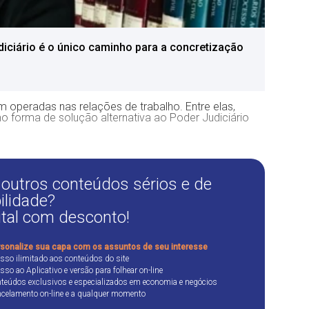
diciário é o único caminho para a concretização
 operadas nas relações de trabalho. Entre elas,
mo forma de solução alternativa ao Poder Judiciário
 outros conteúdos sérios e de
ilidade?
ital com desconto!
sonalize sua capa com os assuntos de seu interesse
sso ilimitado aos conteúdos do site
sso ao Aplicativo e versão para folhear on-line
teúdos exclusivos e especializados em economia e negócios
celamento on-line e a qualquer momento