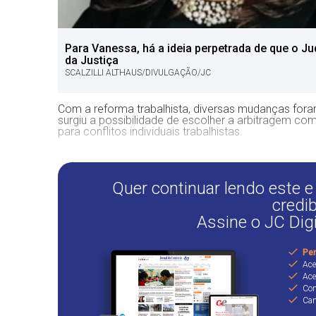
Para Vanessa, há a ideia perpetrada de que o Ju
da Justiça
SCALZILLI ALTHAUS/DIVULGAÇÃO/JC
Com a reforma trabalhista, diversas mudanças foram
surgiu a possibilidade de escolher a arbitragem co
para conflitos individuais trabalhistas.
Quer continuar lendo este e
credib
Assine o JC Dig
Per
Ace
Ace
Con
Can