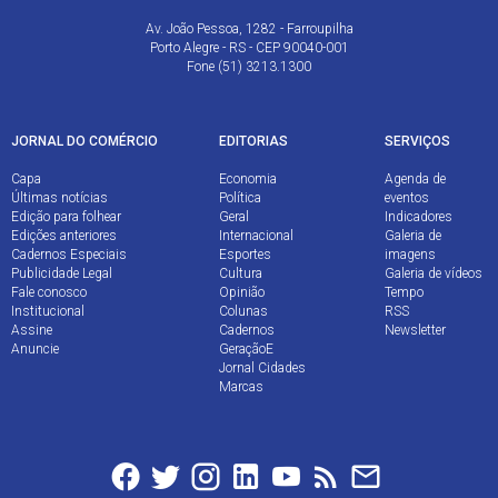
Av. João Pessoa, 1282 - Farroupilha
Porto Alegre - RS - CEP 90040-001
Fone (51) 3213.1300
JORNAL DO COMÉRCIO
EDITORIAS
SERVIÇOS
Capa
Economia
Agenda de
Últimas notícias
Política
eventos
Edição para folhear
Geral
Indicadores
Edições anteriores
Internacional
Galeria de
Cadernos Especiais
Esportes
imagens
Publicidade Legal
Cultura
Galeria de vídeos
Fale conosco
Opinião
Tempo
Institucional
Colunas
RSS
Assine
Cadernos
Newsletter
Anuncie
GeraçãoE
Jornal Cidades
Marcas