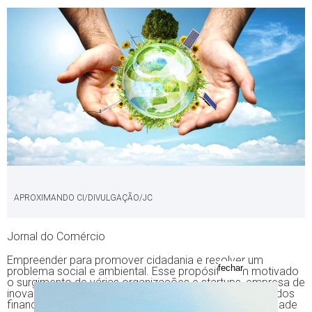
APROXIMANDO CI/DIVULGAÇÃO/JC
Jornal do Comércio
Empreender para promover cidadania e resolver um
fechar
problema social e ambiental. Esse propósito tem motivado
o surgimento de várias organizações e startups, empresa de
inovação e base tecnológica, que conjugam os resultados
financeiros à geração de benefícios para uma comunidade