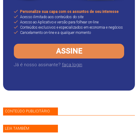
Personalize sua capa com os assuntos de seu interesse
Acesso ilimitado aos conteúdos do site
Acesso ao Aplicativo e versão para folhear on-line
Conteúdos exclusivos e especializados em economia e negócios
Cancelamento on-line e a qualquer momento
ASSINE
Já é nosso assinante?
faça login
CONTEÚDO PUBLICITÁRIO
LEIA TAMBÉM