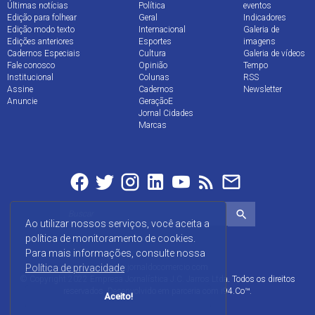
Últimas notícias
Política
eventos
Edição para folhear
Geral
Indicadores
Edição modo texto
Internacional
Galeria de
Edições anteriores
Esportes
imagens
Cadernos Especiais
Cultura
Galeria de vídeos
Fale conosco
Opinião
Tempo
Institucional
Colunas
RSS
Assine
Cadernos
Newsletter
Anuncie
GeraçãoE
Jornal Cidades
Marcas
Ao utilizar nossos serviços, você aceita a
política de monitoramento de cookies.
Para mais informações, consulte nossa
Política de privacidade
www.jornaldocomercio.com
© Copyright 2022 Empresa Jornalística J.C. Jarros Ltda. Todos os direitos
reservados. Desenvolvido em parceria com
i94.Co™
.
Aceito!