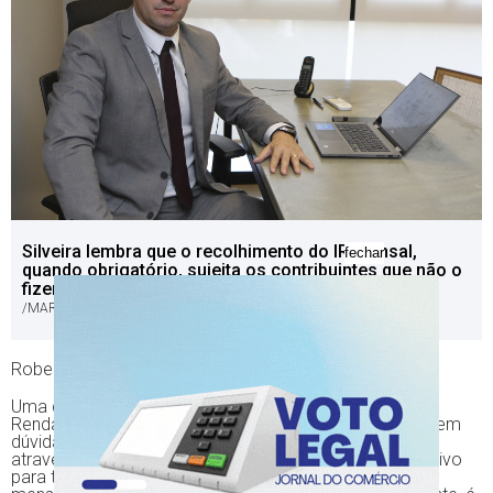
Silveira lembra que o recolhimento do IR mensal,
fechar
quando obrigatório, sujeita os contribuintes que não o
fizerem a multas e juros por atraso
/MARCO QUINTANA/JC
Roberta Mello
Uma declaração auxiliar da Declaração do Imposto de
Renda Pessoa Física (Dirpf) que deixa muitas pessoas em
dúvida é o Carnê-Leão. O recolhimento pode ser feito
através de um programa para computador e de aplicativo
para tablets e smarthones. Neles, são informados