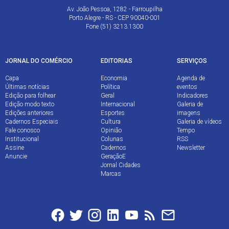
Av. João Pessoa, 1282 - Farroupilha
Porto Alegre - RS - CEP 90040-001
Fone (51) 3213.1300
JORNAL DO COMÉRCIO
EDITORIAS
SERVIÇOS
Capa
Economia
Agenda de
Últimas notícias
Política
eventos
Edição para folhear
Geral
Indicadores
Edição modo texto
Internacional
Galeria de
Edições anteriores
Esportes
imagens
Cadernos Especiais
Cultura
Galeria de vídeos
Fale conosco
Opinião
Tempo
Institucional
Colunas
RSS
Assine
Cadernos
Newsletter
Anuncie
GeraçãoE
Jornal Cidades
Marcas