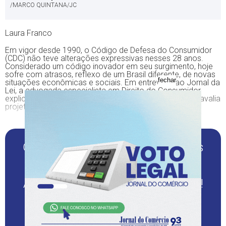
/MARCO QUINTANA/JC
Laura Franco
Em vigor desde 1990, o Código de Defesa do Consumidor
(CDC) não teve alterações expressivas nesses 28 anos.
Considerado um código inovador em seu surgimento, hoje
sofre com atrasos, reflexo de um Brasil diferente, de novas
fechar
situações econômicas e sociais. Em entrevista ao Jornal da
Lei, a advogada especialista em Direito do Consumidor
explica o porquê da necessidade dessas alterações e avalia
projetos de lei que envolvem o tema.
Quer continuar lendo este e outros
conteúdos sérios e de
credibilidade?
Assine o JC Digital com desconto!