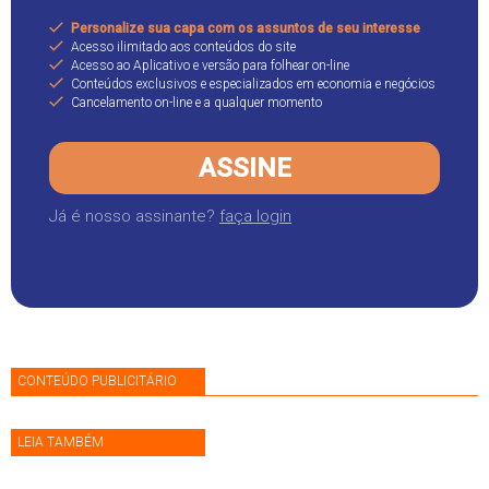
Personalize sua capa com os assuntos de seu interesse
Acesso ilimitado aos conteúdos do site
Acesso ao Aplicativo e versão para folhear on-line
Conteúdos exclusivos e especializados em economia e negócios
Cancelamento on-line e a qualquer momento
ASSINE
Já é nosso assinante?
faça login
CONTEÚDO PUBLICITÁRIO
LEIA TAMBÉM