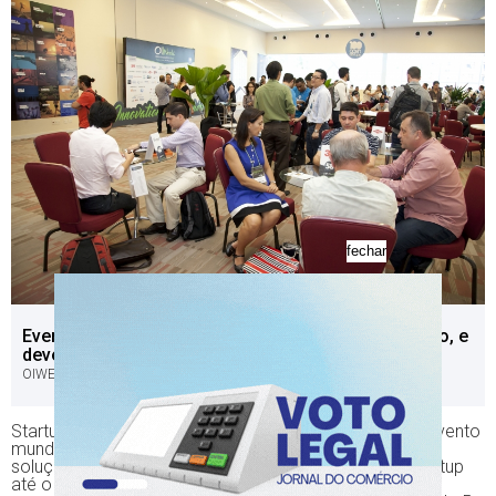
fechar
Evento acontece de 18 a 20 de março, em São Paulo, e
deve reunir 400 empresas nascentes
OIWEEK/DIVULGAÇÃO/JC
Startups interessadas em participar da Oiweek 2018, evento
mundial de inovação aberta, podem apresentar suas
soluções no site http://www.oiweek.com.br/queroirstartup
até o próximo domingo. Feito isso, os inscritos serão