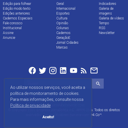
Edição para folhear
Geral
Indicadores
Edição modo texto
Internacional
Galeria de
Edições anteriores
Esportes
imagens
Cadernos Especiais
Cultura
Galeria de vídeos
Fale conosco
Opinião
Tempo
Institucional
Colunas
RSS
Assine
Cadernos
Newsletter
Anuncie
GeraçãoE
Jornal Cidades
Marcas
Ao utilizar nossos serviços, você aceita a
política de monitoramento de cookies.
Para mais informações, consulte nossa
Política de privacidade
www.jornaldocomercio.com
© Copyright 2022 Empresa Jornalística J.C. Jarros Ltda. Todos os direitos
reservados. Desenvolvido em parceria com
i94.Co™
.
Aceito!