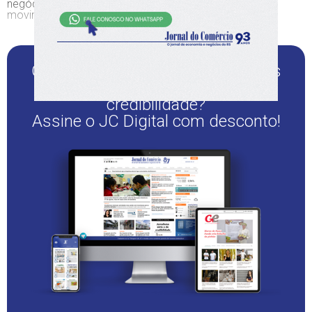
negócios tradicionais, aponta o CEO e fundador do
movimento 100 Open Startups, Bruno Rondani.
Quer continuar lendo este e outros
conteúdos sérios e de
credibilidade?
Assine o JC Digital com desconto!