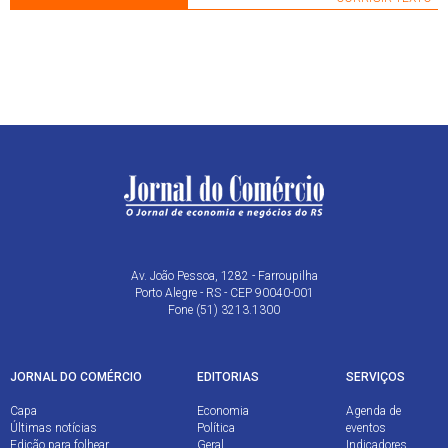
Av. João Pessoa, 1282 - Farroupilha
Porto Alegre - RS - CEP 90040-001
Fone (51) 3213.1300
JORNAL DO COMÉRCIO
EDITORIAS
SERVIÇOS
Capa
Economia
Agenda de
Últimas notícias
Política
eventos
Edição para folhear
Geral
Indicadores