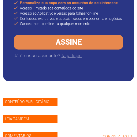
Personalize sua capa com os assuntos de seu interesse
Acesso ilimitado aos conteúdos do site
Acesso ao Aplicativo e versão para folhear on-line
Conteúdos exclusivos e especializados em economia e negócios
Cancelamento on-line e a qualquer momento
ASSINE
Já é nosso assinante?
faça login
CONTEÚDO PUBLICITÁRIO
LEIA TAMBÉM
COMENTÁRIOS
CORRIGIR TEXTO