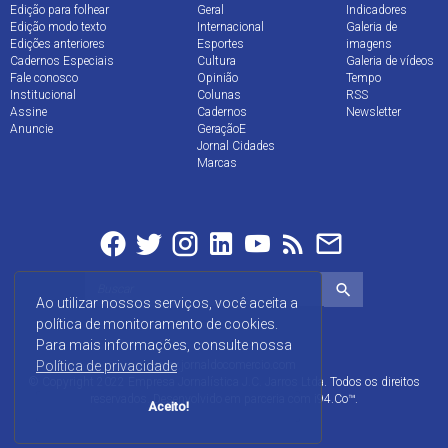
Edição para folhear
Geral
Indicadores
Edição modo texto
Internacional
Galeria de
Edições anteriores
Esportes
imagens
Cadernos Especiais
Cultura
Galeria de vídeos
Fale conosco
Opinião
Tempo
Institucional
Colunas
RSS
Assine
Cadernos
Newsletter
Anuncie
GeraçãoE
Jornal Cidades
Marcas
Ao utilizar nossos serviços, você aceita a
política de monitoramento de cookies.
Para mais informações, consulte nossa
Política de privacidade
www.jornaldocomercio.com
© Copyright 2022 Empresa Jornalística J.C. Jarros Ltda. Todos os direitos
reservados. Desenvolvido em parceria com
i94.Co™
.
Aceito!