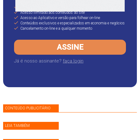
Personalize sua capa com os assuntos de seu interesse
Acesso ilimitado aos conteúdos do site
Acesso ao Aplicativo e versão para folhear on-line
Conteúdos exclusivos e especializados em economia e negócios
Cancelamento on-line e a qualquer momento
ASSINE
Já é nosso assinante?
faça login
CONTEÚDO PUBLICITÁRIO
LEIA TAMBÉM