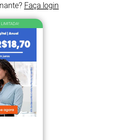
inante?
Faça login
 LIMITADA!