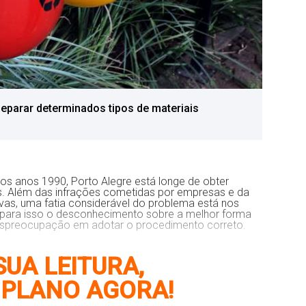
parar determinados tipos de materiais
os anos 1990, Porto Alegre está longe de obter
s. Além das infrações cometidas por empresas e da
tivas, uma fatia considerável do problema está nos
i para isso o desconhecimento sobre a melhor forma
 despreocupação em adotar o procedimento correto.
UA LEITURA,
 PLANO AGORA!