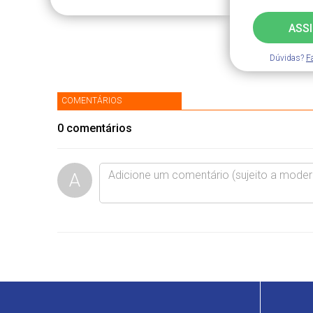
ASS
Dúvidas?
F
COMENTÁRIOS
0
comentários
A