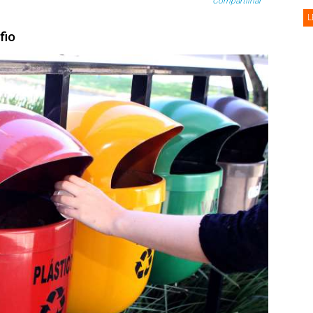
Compartilhar
L
fio