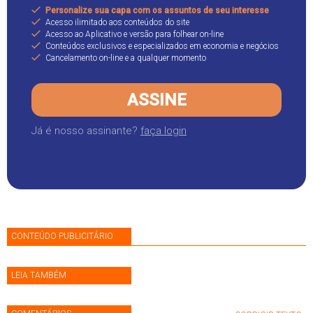
Personalize sua capa com os assuntos de seu interesse
Acesso ilimitado aos conteúdos do site
Acesso ao Aplicativo e versão para folhear on-line
Conteúdos exclusivos e especializados em economia e negócios
Cancelamento on-line e a qualquer momento
ASSINE
Já é nosso assinante?
faça login
CONTEÚDO PUBLICITÁRIO
LEIA TAMBÉM