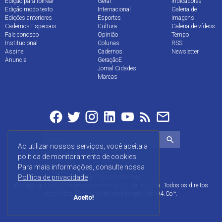
Edição para folhear
Geral
Indicadores
Edição modo texto
Internacional
Galeria de
Edições anteriores
Esportes
imagens
Cadernos Especiais
Cultura
Galeria de vídeos
Fale conosco
Opinião
Tempo
Institucional
Colunas
RSS
Assine
Cadernos
Newsletter
Anuncie
GeraçãoE
Jornal Cidades
Marcas
Ao utilizar nossos serviços, você aceita a
política de monitoramento de cookies.
Para mais informações, consulte nossa
Política de privacidade
www.jornaldocomercio.com
© Copyright 2022 Empresa Jornalística J.C. Jarros Ltda. Todos os direitos
reservados. Desenvolvido em parceria com
i94.Co™
.
Aceito!