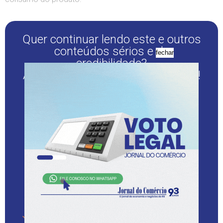
Quer continuar lendo este e outros
conteúdos sérios e de
fechar
credibilidade?
Assine o JC Digital com desconto!
Personalize sua capa com os assuntos de seu interesse