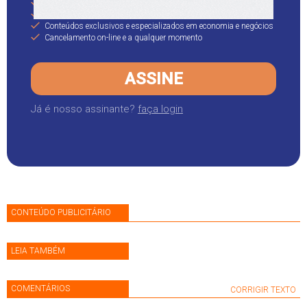
Acesso ilimitado aos conteúdos do site
Acesso ao Aplicativo e versão para folhear on-line
Conteúdos exclusivos e especializados em economia e negócios
Cancelamento on-line e a qualquer momento
ASSINE
Já é nosso assinante?
faça login
CONTEÚDO PUBLICITÁRIO
LEIA TAMBÉM
COMENTÁRIOS
CORRIGIR TEXTO