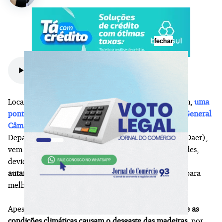
fechar
Localizada na ERS-130, sobre o Arroio Taquari Mirim,
uma
ponte feita de ferro e madeira liga os municípios de General
Câmara e Venâncio Aires
há décadas. Entretanto, o
Departamento Autônomo de Estradas de Rodagem (Daer),
vem recebendo reclamações por parte das duas cidades,
devido a deterioração das madeiras da estrutura.
A
autarquia estadual prometeu que deve iniciar obras
para
melhorar a trafegabilidade no local ainda este mês.
Apesar da manutenção anual,
o fluxo de caminhões e as
condições climáticas causam o desgaste das madeiras
, por