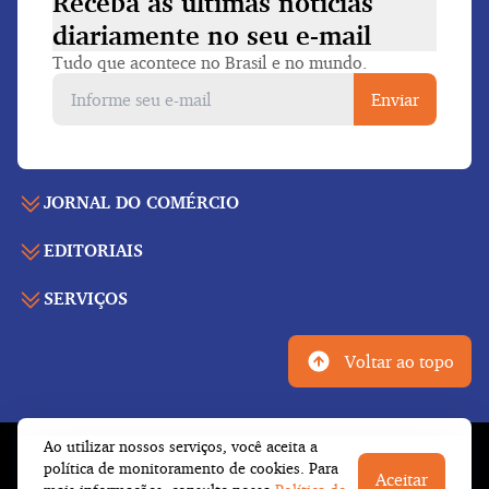
Receba as últimas notícias
diariamente
no seu e-mail
Tudo que acontece no Brasil e no mundo.
Enviar
JORNAL DO COMÉRCIO
EDITORIAIS
Capa
Últimas notícias
SERVIÇOS
Economia
Edição para folhear
Política
Agenda de eventos
Edições anteriores
Voltar ao topo
Geral
Indicadores
Cadernos especiais
Internacional
Galeria de vídeos
Publicidade legal
Esportes
Ao utilizar nossos serviços, você aceita a
Tempo
Fale conosco
© Copyright 2026 Empresa Jornalística J.C. Jarros
política de monitoramento de cookies. Para
Cultura
Aceitar
Newsletter
Ltda.
Todos os direitos reservados