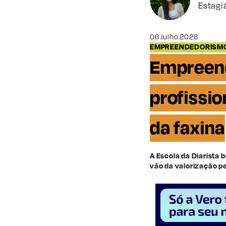
Estagi
06 Julho 2026
EMPREENDEDORISMO
Empreend
profissi
da faxina
A Escola da Diarista
vão da valorização pe