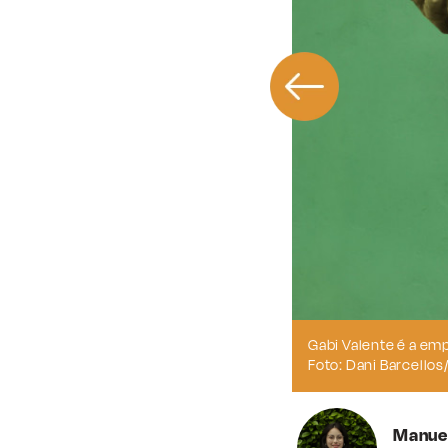
ndedora à frente da escola da diarista
ecial/JC
Manue