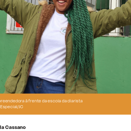
A indústria química Pisoclean, por exemplo,
Valente em conjunto com Gabi
Foto: Dani Barcellos/Especial/JC
la Cassano