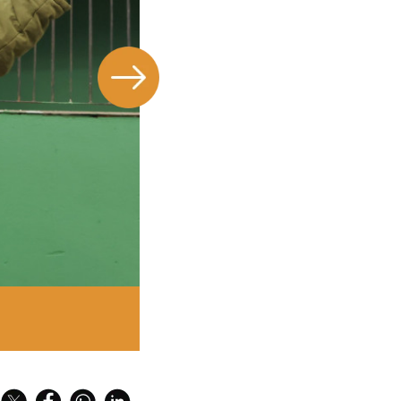
 paga o aluguel da sede e desenvolveu o produto de limpeza