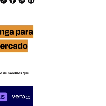
nga para
mercado
io de módulos que