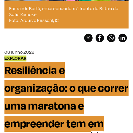
Fernanda Berté, empreendedora à frente do Brita e do
Sofia Karaokê
Foto: Arquivo Pessoal/JC
03 Junho 2026
EXPLORAR
Resiliência e
organização: o que correr
uma maratona e
empreender tem em