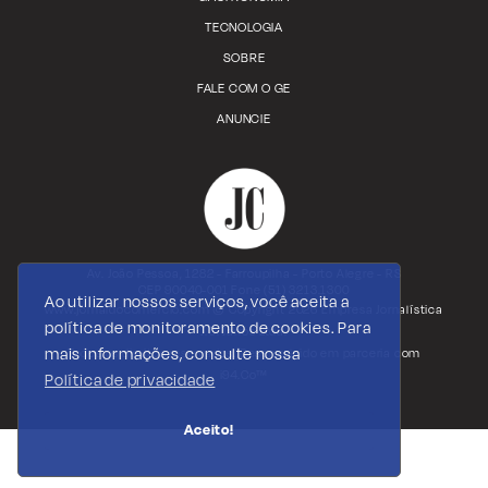
TECNOLOGIA
SOBRE
FALE COM O GE
ANUNCIE
Av. João Pessoa, 1282 - Farroupilha - Porto Alegre - RS
CEP 90040-001 Fone (51) 3213.1300
Ao utilizar nossos serviços, você aceita a
www.jornaldocomercio.com
© Copyright 2026 Empresa Jornalística
política de monitoramento de cookies. Para
J.C. Jarros Ltda.
mais informações, consulte nossa
Todos os direitos reservados. Desenvolvido em parceria com
i94.Co™
Política de privacidade
Aceito!