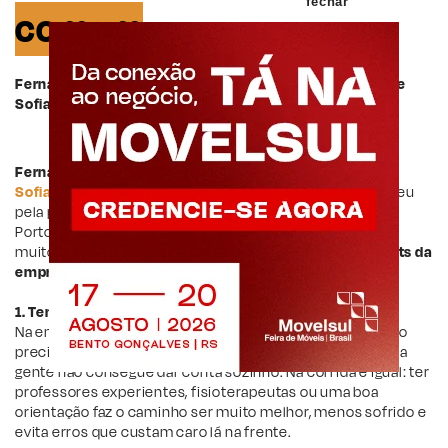
fechar
comum
Fernanda Berté é empreendedora à frente do Brita Bar e
Sofia Karaokê e maratonista
Fernanda Berté
é empreendedora à frente do Brita Bar e
Sofia Karaokê
e maratonista. Neste fim de semana, correu
pela primeira vez os 42km da Maratona Internacional de
Porto Alegre. Para ela, corrida e empreendedorismo têm
muito mais em comum do que parece.
Confira os insights da
empreendedora:
1. Tenha ajuda de bons profissionais
Na empresa, as pessoas que fazem a gestão junto contigo
precisam complementar habilidades que, muitas vezes, a
gente não consegue dar conta sozinho. Na corrida é igual: ter
professores experientes, fisioterapeutas ou uma boa
orientação faz o caminho ser muito melhor, menos sofrido e
evita erros que custam caro lá na frente.