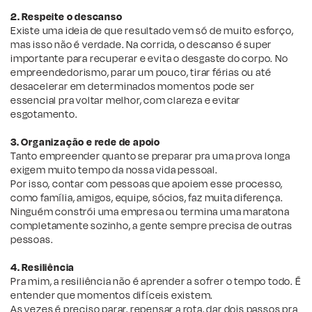
2. Respeite o descanso
Existe uma ideia de que resultado vem só de muito esforço,
mas isso não é verdade. Na corrida, o descanso é super
importante para recuperar e evita o desgaste do corpo. No
empreendedorismo, parar um pouco, tirar férias ou até
desacelerar em determinados momentos pode ser
essencial pra voltar melhor, com clareza e evitar
esgotamento.
3. Organização e rede de apoio
Tanto empreender quanto se preparar pra uma prova longa
exigem muito tempo da nossa vida pessoal.
Por isso, contar com pessoas que apoiem esse processo,
como família, amigos, equipe, sócios, faz muita diferença.
Ninguém constrói uma empresa ou termina uma maratona
completamente sozinho, a gente sempre precisa de outras
pessoas.
4. Resiliência
Pra mim, a resiliência não é aprender a sofrer o tempo todo. É
entender que momentos difíceis existem.
As vezes é preciso parar, repensar a rota, dar dois passos pra