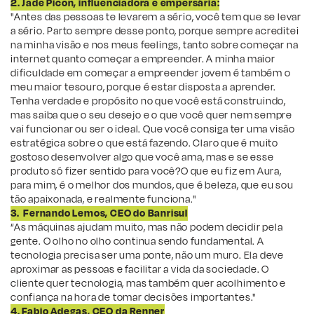
2. Jade Picon, influenciadora e empersária:
"Antes das pessoas te levarem a sério, você tem que se levar
a sério. Parto sempre desse ponto, porque sempre acreditei
na minha visão e nos meus feelings, tanto sobre começar na
internet quanto começar a empreender. A minha maior
dificuldade em começar a empreender jovem é também o
meu maior tesouro, porque é estar disposta a aprender.
Tenha verdade e propósito no que você está construindo,
mas saiba que o seu desejo e o que você quer nem sempre
vai funcionar ou ser o ideal. Que você consiga ter uma visão
estratégica sobre o que está fazendo. Claro que é muito
gostoso desenvolver algo que você ama, mas e se esse
produto só fizer sentido para você?O que eu fiz em Aura,
para mim, é o melhor dos mundos, que é beleza, que eu sou
tão apaixonada, e realmente funciona."
3.
Fernando Lemos, CEO do Banrisul
“As máquinas ajudam muito, mas não podem decidir pela
gente. O olho no olho continua sendo fundamental. A
tecnologia precisa ser uma ponte, não um muro. Ela deve
aproximar as pessoas e facilitar a vida da sociedade. O
cliente quer tecnologia, mas também quer acolhimento e
confiança na hora de tomar decisões importantes."
4. Fabio Adegas, CEO da Renner