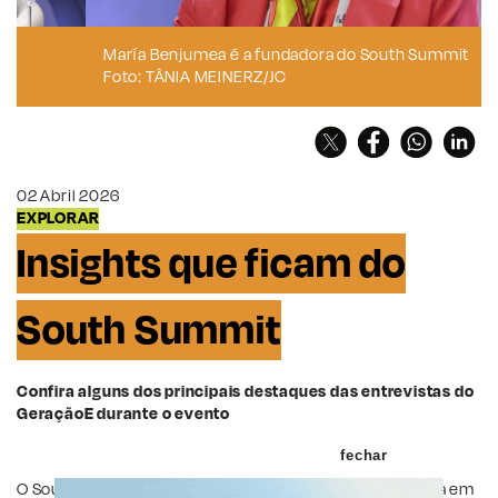
María Benjumea é a fundadora do South Summit
Foto: TÂNIA MEINERZ/JC
02 Abril 2026
EXPLORAR
Insights que ficam do
South Summit
Confira alguns dos principais destaques das entrevistas do
GeraçãoE durante o evento
fechar
O South Summit Brazil, que aconteceu na última semana em