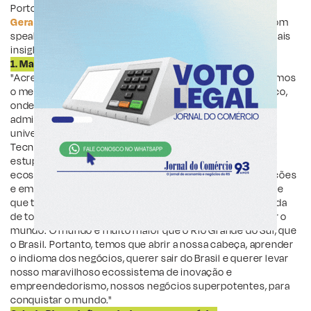
Porto Alegre, deixou interessantes para o público. O
GeraçãoE
acompanhou diversos painéis e conversou com
speakers de diferentes áreas. Confira alguns dos principais
insights do evento:
1. María Benjumea, fundadora do South Summit:
"Acredito que no Rio Grande do Sul e em Porto Alegre temos
o melhor e mais difícil. Temos um ecossistema muito rico,
onde todos os atores estão superenvolvidos: as
administrações, as instituições, os políticos. Temos
universidades envolvidas e muito consicentes. Temos o
Tecnopuc, que é alucinante. Temos organizações
estupendas, como o Instituto Caldeira. Temos um
ecossistema de startups, de investimentos, de corporações
e empresários muito conhecidos e muito conscientes de
que temos que trabalhar todos juntos para melhorar a vida
de todos. A única coisa que nos falta é querer conquistar o
mundo. O mundo é muito maior que o Rio Grande do Sul, que
o Brasil. Portanto, temos que abrir a nossa cabeça, aprender
o indioma dos negócios, querer sair do Brasil e querer levar
nosso maravilhoso ecossistema de inovação e
empreendedorismo, nossos negócios superpotentes, para
conquistar o mundo."