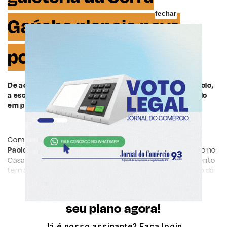
fechar
Gaúcha planeja novo
ponto no Rio
De acordo com Paulo Geremia, sócio fundador do Di Paolo,
a escolha do ponto foi um processo estratégico baseado
em pesquisas
Com três décadas de história, a rede de restaurantes
Di
Paolo
chegou há seis meses ao Rio de Janeiro. Localizado no
Casa Shopping, no bairro Barra da Tijuca, o empreendimento
tem a proposta de apresentar aos cariocas o prato típico da
imigração italiana, o galeto al primo canto.
Continue sua leitura, escolha
De acordo com Paulo Geremia, sócio-fundador da marca, a
seu plano agora!
escolha do ponto foi um processo estratégico baseado em
pesquisas, afinidade cultural e características.
No fim, o
Já é nosso assinante?
Faça login