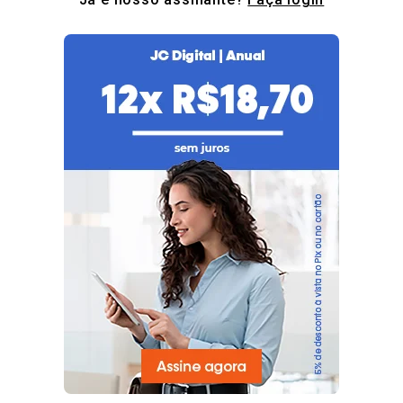
local foi escolhido pela forte presença de gaúchos e pelo
intenso fluxo turístico da região
.
“Quando começamos a expansão da marca, a gente mapeou
e fez uma pesquisa que apontou 90 lugares que poderíamos
abrir, mas 45 desses tinham que ser com a nota máxima”,
conta Paulo. “São Paulo foi o principal, onde já abrimos nove
restaurantes. Temos dois no Paraná e dois em Santa Catarina
também”, detalha. “
O Rio de Janeiro foi selecionado por ser
uma grande metrópole com forte presença de gaúchos
residentes
”, afirma.