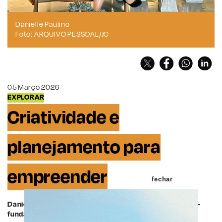
Danielle Paulino
Foto: ARQUIVO PESSOAL/JC
05 Março 2026
EXPLORAR
Criatividade e
planejamento para
empreender
fechar
Danielle Paulino é economista, empreendedora e sócia-
fundadora da 2a1 Cenografia