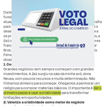
Danielle Paulino é economista, empreendedora e sócia-
fundadora da 2a1 Cenografia, empresa com 25 anos de
atuação no mercado de experiências temáticas e cenografia
para shoppings centers. Como diretora Comercial, lidera o
desenvolvimento de projetos criativos e estratégicos para
os principais grupos de shoppings do País. Sob sua gestão, a
2a1 conquistou licenças exclusivas de algumas das maiores
franquias de entretenimento do mundo, incluindo Warner
Bros., Cartoon Network, Marvel, Disney, Nickelodeon, Paris
Filmes, Discovery, DreamWorks e Paramount. Confira as
dicas da empreendedora:
1. Comece com o que você tem, mesmo que seja pouco
Grandes negócios nem sempre começam com grandes
investimentos. A 2a1 surgiu na sala da minha avó, dona
Neusa, com poucos recursos e muita determinação. Não
tínhamos dinheiro para começar. Chegamos a penhorar um
relógio para comprar materiais básicos. O importante é
dar o
primeiro passo e usar a criatividade
para transformar
limitações em oportunidades.
2. Valorize a criatividade como motor do negócio