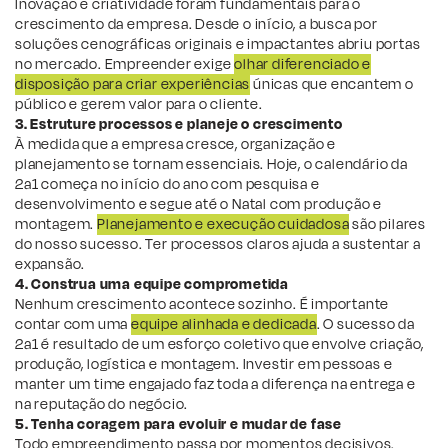
Inovação e criatividade foram fundamentais para o
crescimento da empresa. Desde o início, a busca por
soluções cenográficas originais e impactantes abriu portas
no mercado. Empreender exige
olhar diferenciado e
disposição para criar experiências
únicas que encantem o
público e gerem valor para o cliente.
3. Estruture processos e planeje o crescimento
À medida que a empresa cresce, organização e
planejamento se tornam essenciais. Hoje, o calendário da
2a1 começa no início do ano com pesquisa e
desenvolvimento e segue até o Natal com produção e
montagem.
Planejamento e execução cuidadosa
são pilares
do nosso sucesso. Ter processos claros ajuda a sustentar a
expansão.
4. Construa uma equipe comprometida
Nenhum crescimento acontece sozinho. É importante
contar com uma
equipe alinhada e dedicada
. O sucesso da
2a1 é resultado de um esforço coletivo que envolve criação,
produção, logística e montagem. Investir em pessoas e
manter um time engajado faz toda a diferença na entrega e
na reputação do negócio.
5. Tenha coragem para evoluir e mudar de fase
Todo empreendimento passa por momentos decisivos.