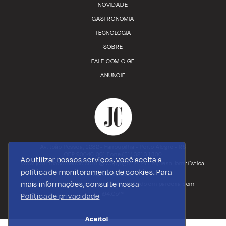
NOVIDADE
GASTRONOMIA
TECNOLOGIA
SOBRE
FALE COM O GE
ANUNCIE
Av. João Pessoa, 1282 - Farroupilha - Porto Alegre - RS
CEP 90040-001 Fone (51) 3213.1300
Ao utilizar nossos serviços, você aceita a
www.jornaldocomercio.com
© Copyright 2021 Empresa Jornalística
política de monitoramento de cookies. Para
J.C. Jarros Ltda.
mais informações, consulte nossa
Todos os direitos reservados. Desenvolvido em parceria com
i94.Co™
Política de privacidade
Aceito!