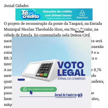
Jornal Cidades
O projeto de reconstrução da ponte da Tangará, na Estrada
Municipal Nicolau Theobaldo Hoss, em Novo Paraíso, na
fechar
cidade de Estrela, foi contemplado pela Defesa Civil
nacional e terá investimento de R$ 5.1 milhões. A obra será
executada sobre o arroio Boa Vista e cria uma nova conexão
estratégica entre a ERS-453, a Rota do Sol, a ERS-129 e a
BR-386, consolidando um corredor de transporte para o
interior e para o escoamento da produção primária.
A nova estrutura terá 69,45 metros de comprimento e 8,76
metros de largura total, com oito metros de pista, sendo
quatro metros para cada sentido. A ponte atual, em madeira,
possui cerca de cinco metros de largura e permite a
passagem de apenas um veículo por vez, condição que
limita o tráfego e compromete a circulação de caminhões,
máquinas agrícolas e demais veículos pesados.