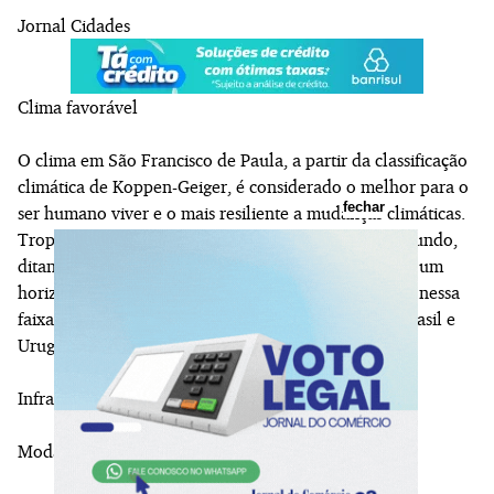
Jornal Cidades
Clima favorável
O clima em São Francisco de Paula, a partir da classificação
climática de Koppen-Geiger, é considerado o melhor para o
fechar
ser humano viver e o mais resiliente a mudanças climáticas.
Tropical temperado, ocorre em poucas regiões do mundo,
ditando, cada vez mais, as tendências migratórias em um
horizonte de 30 a 50 anos. Entre as regiões incluídas nessa
faixa está o Centro-Sul da América do Sul (Sul do Brasil e
Uruguai e Norte da Argentina).
Infraestrutura
Modal rodoviário: