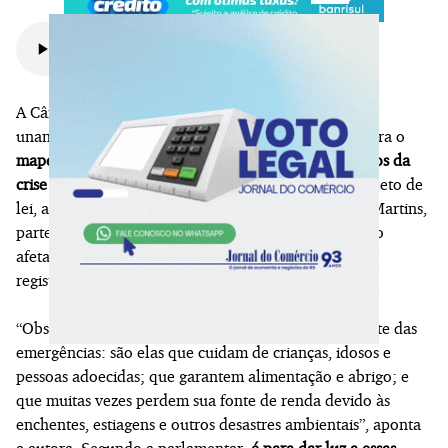
A Câmara de Novo Hamburgo voltou a aprovar, por
unanimidade, a criação de uma política municipal para o
mapeamento e divulgação de dados sobre os impactos da
crise climática na vida de meninas e mulheres
. O projeto de
lei, apresentado pela vereadora Professora Luciana Martins,
parte da premissa de que o público feminino tem sido
afetado de maneira desigual pelos eventos extremos
registrados nos últimos anos.
“Observou-se que as mulheres estão na linha de frente das
emergências: são elas que cuidam de crianças, idosos e
pessoas adoecidas; que garantem alimentação e abrigo; e
que muitas vezes perdem sua fonte de renda devido às
enchentes, estiagens e outros desastres ambientais”, aponta
a autora. Segundo a parlamentar,
é para dar luz a essas