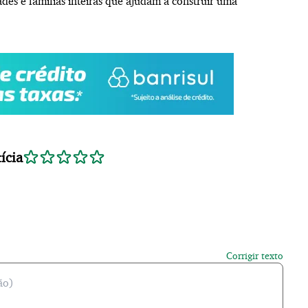
ades e famílias inteiras que ajudam a construir uma
ícia
Corrigir texto