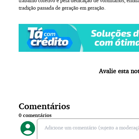
trabalho coletivo e pela dedicação de voluntários, entid
tradição passada de geração em geração.
Avalie esta not
Comentários
0
comentários