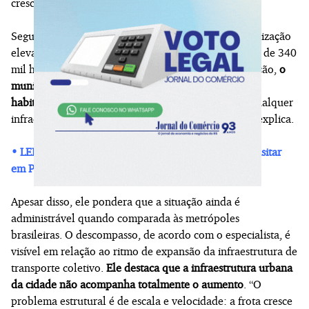
crescimento acontece.
Segundo ele, Pelotas possui hoje um índice de motorização
elevado para uma cidade de médio porte. Com cerca de 340
mil habitantes e mais de 238 mil veículos em circulação,
o
município registra aproximadamente 0,7 veículo por
habitante
. “Trata-se de um patamar que pressiona qualquer
infraestrutura viária não planejada para esse nível”, explica.
• LEIA MAIS: Motoristas veem dificuldades para transitar
em Pelotas
Apesar disso, ele pondera que a situação ainda é
administrável quando comparada às metrópoles
brasileiras. O descompasso, de acordo com o especialista, é
visível em relação ao ritmo de expansão da infraestrutura de
transporte coletivo.
Ele destaca que a infraestrutura urbana
da cidade não acompanha totalmente o aumento
. “O
problema estrutural é de escala e velocidade: a frota cresce