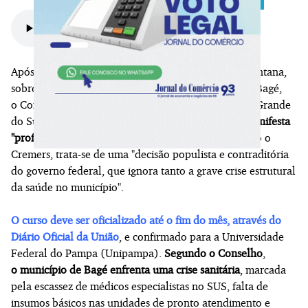
Após o anúncio do Ministro da Educação, Camilo Santana,
sobre a abertura de um novo curso de medicina em Bagé,
o Conselho Regional de Medicina do Estado do Rio Grande
do Sul (Cremers) emitiu um comunicado em que
manifesta
"profunda preocupação" com a autorização
. Segundo o
Cremers, trata-se de uma "decisão populista e contraditória
do governo federal, que ignora tanto a grave crise estrutural
da saúde no município".
O curso deve ser oficializado até o fim do mês, através do
Diário Oficial da União
, e confirmado para a Universidade
Federal do Pampa (Unipampa).
Segundo o Conselho
,
o município de Bagé enfrenta uma crise sanitária
, marcada
pela escassez de médicos especialistas no SUS, falta de
insumos básicos nas unidades de pronto atendimento e