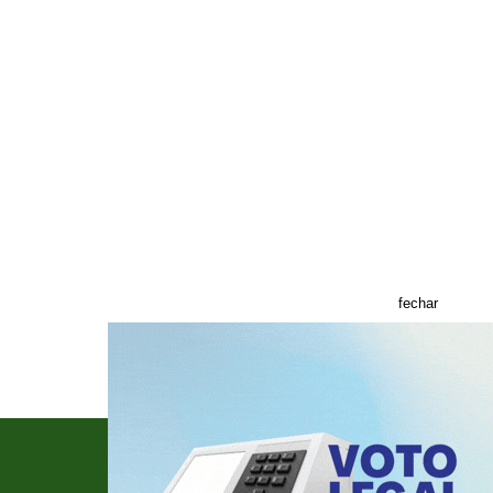
fechar
Informações e anúncios - Fone: (51) 3221.8633
E-mail:
jornalcidades@jornalcidades.com.br