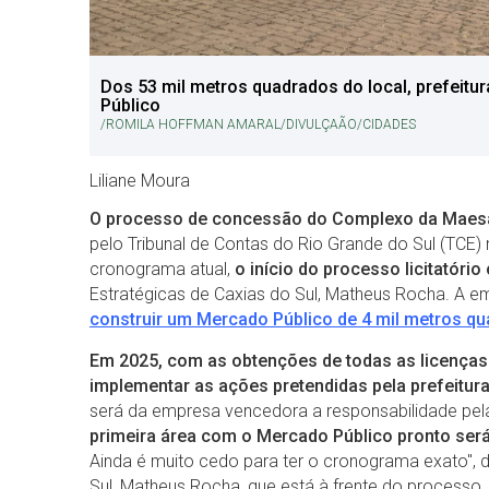
Dos 53 mil metros quadrados do local, prefeitura
Público
/ROMILA HOFFMAN AMARAL/DIVULÇAÃO/CIDADES
Liliane Moura
O processo de concessão do Complexo da Maesa,
pelo Tribunal de Contas do Rio Grande do Sul (TCE)
cronograma atual,
o início do processo licitatóri
Estratégicas de Caxias do Sul, Matheus Rocha. A e
construir um Mercado Público de 4 mil metros q
Em 2025, com as obtenções de todas as licenças 
implementar as ações pretendidas pela prefeitur
será da empresa vencedora a responsabilidade pel
primeira área com o Mercado Público pronto ser
Ainda é muito cedo para ter o cronograma exato", d
Sul, Matheus Rocha, que está à frente do processo.