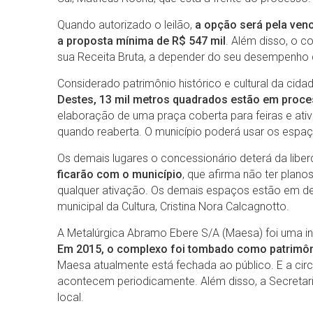
Quando autorizado o leilão,
a opção será pela venc
a proposta mínima de R$ 547 mil
. Além disso, o c
sua Receita Bruta, a depender do seu desempenho d
Considerado patrimônio histórico e cultural da cida
Destes, 13 mil metros quadrados estão em process
elaboração de uma praça coberta para feiras e ativi
quando reaberta. O município poderá usar os espa
Os demais lugares o concessionário deterá da libe
ficarão com o município
, que afirma não ter pla
qualquer ativação. Os demais espaços estão em de
municipal da Cultura, Cristina Nora Calcagnotto.
A Metalúrgica Abramo Ebere S/A (Maesa) foi uma ind
Em 2015, o complexo foi tombado como patrimônio
Maesa atualmente está fechada ao público. E a circ
acontecem periodicamente. Além disso, a Secretar
local.