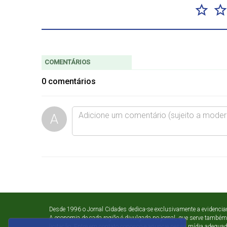
COMENTÁRIOS
0
comentários
A
Desde 1996 o Jornal Cidades dedica-se exclusivamente a evidenci
A economia de cada região é divulgada no jornal, que serve também
licitação. Entre em contato conosco e anuncie nessa mídia adequada 