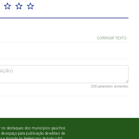
CORRIGIR TEXTO
250
caracteres restantes
ar os destaques dos municípios gaúchos.
 de espaço para publicação de editais de
e dirigida às Prefeituras de todo o RS.