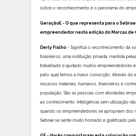
sobre o reconhecimento e o panorama do empre
GeraçãoE - O que representa para o Sebrae 
empreendedor nesta edição do Marcas de
Derly Fialho
- Significa o reconhecimento da s
brasileiros, uma instituição privada, mantida pel
trabalhado e ajudado muitos empreendedores e
pelo qual temos a maior convicção. Através d
recursos materiais, humanos, financeiros e con
população. São as pessoas com atividades e
ao conhecimento. Inteligência sem utilização não
quando os empreendedores se apropriam dos rec
Sebrae se sente muito honrado e gratificado pel
GE - Vocês conquistaram esta colocação c