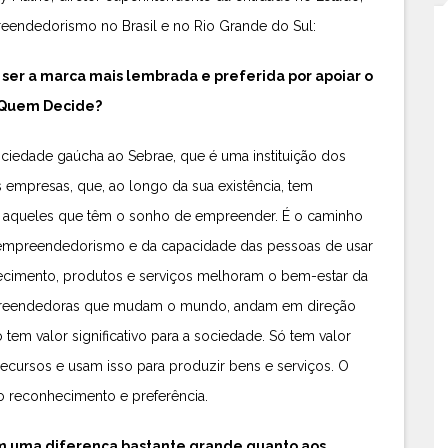
endedorismo no Brasil e no Rio Grande do Sul:
ser a marca mais lembrada e preferida por apoiar o
 Quem Decide?
ociedade gaúcha ao Sebrae, que é uma instituição dos
as empresas, que, ao longo da sua existência, tem
 aqueles que têm o sonho de empreender. É o caminho
o empreendedorismo e da capacidade das pessoas de usar
hecimento, produtos e serviços melhoram o bem-estar da
mpreendedoras que mudam o mundo, andam em direção
 tem valor significativo para a sociedade. Só tem valor
ursos e usam isso para produzir bens e serviços. O
o reconhecimento e preferência.
om uma diferença bastante grande quanto aos