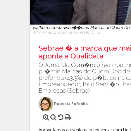
Fialho recebeu distin��o no Marcas de Quem De
FOTO: FRANCO RODRIGUES/ESPECIAL/JC
Sebrae � a marca que mai
aponta a Qualidata
O Jornal do Com�rcio realizou, 
pr�mio Marcas de Quem Decide. A
preferida (43,3%) do p�blico na c
Empreendedor, foi o Servi�o Bra
Empresas (Sebrae)
Roberta Fofonka
Aproveitamos o evento para conversar com Derly 