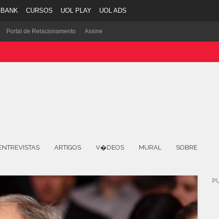
GBANK
CURSOS
UOL PLAY
UOL ADS
Portal de Relacionamento
Assine
ENTREVISTAS
ARTIGOS
V�DEOS
MURAL
SOBRE
P