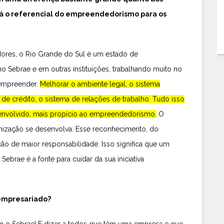
á o referencial do empreendedorismo para os
es, o Rio Grande do Sul é um estado de
Sebrae e em outras instituições, trabalhando muito no
e empreender.
Melhorar o ambiente legal, o sistema
ta de crédito, o sistema de relações de trabalho. Tudo isso
senvolvido, mais propício ao empreendedorismo.
O
nização se desenvolva. Esse reconhecimento, do
o de maior responsabilidade. Isso significa que um
brae é a fonte para cuidar da sua iniciativa
 empresariado?
 o Sebrae! E dizer a todos que têm uma empresa e que