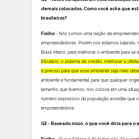
demais colocados. Como você acha que est
brasileiros?
Fialho
- Nós somos uma nação de empreendedor
empreendedores. Porém nós estamos lutando, no 
Brasil inteiro, para melhorar o ambiente para s
tributário, o sistema de crédito, melhorar a ofer
é preciso para que esse ambiente seja mais de
ambiente é fundamental para que qualquer orga
tamanho que tivemos, nos coloca em uma situaçã
número expressivo da população acredita que o Se
empreendedora.
GE - Baseado nisso, o que você diria para o
Fialho -
Que o Sebrae é de todos nós. Que usem