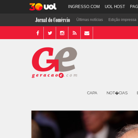
INGRESSO.COM
UOL HOST
PA
Últimas notícias
Edição impressa
CAPA
NOT�CIAS