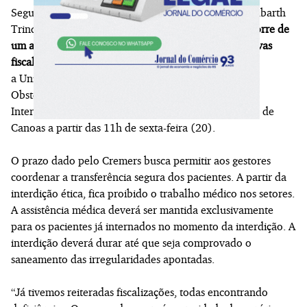
Segundo o vice-presidente do Cremers, Eduardo Neubarth
Trindade, a decisão pela interdição ética parcial
decorre de
um agravamento progressivo identificado em sucessivas
fiscalizações
desde abril de 2025. Serão interditadas
a Unidade de Terapia Intensiva Neonatal, o Centro
Obstétrico e Sala de Parto e Alojamento Conjunto e
Internação Pediátrica do Hospital Universitário (HU) de
Canoas a partir das 11h de sexta-feira (20).
O prazo dado pelo Cremers busca permitir aos gestores
coordenar a transferência segura dos pacientes. A partir da
interdição ética, fica proibido o trabalho médico nos setores.
A assistência médica deverá ser mantida exclusivamente
para os pacientes já internados no momento da interdição. A
interdição deverá durar até que seja comprovado o
saneamento das irregularidades apontadas.
“Já tivemos reiteradas fiscalizações, todas encontrando