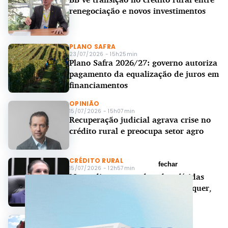
renegociação e novos investimentos
PLANO SAFRA
23/07/2026 - 15h25min
Plano Safra 2026/27: governo autoriza
pagamento da equalização de juros em
financiamentos
OPINIÃO
15/07/2026 - 15h07min
Recuperação judicial agrava crise no
crédito rural e preocupa setor agro
CRÉDITO RURAL
fechar
15/07/2026 - 12h57min
Motta diz que acordo sobre dívidas
rurais não saiu como todo lado quer,
mas 'foi o melhor'
CRÉDITO RURAL
07/07/2026 - 15h38min