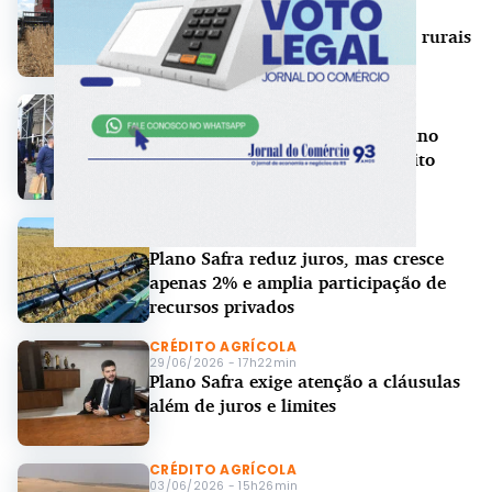
Impasse entre União e bancada
ruralista adia revisão de dívidas rurais
CRÉDITO RURAL
30/06/2026 - 15h14min
Setor vê avanço nos juros do Plano
Safra, mas cobra acesso ao crédito
CRÉDITO RURAL
30/06/2026 - 11h54min
Plano Safra reduz juros, mas cresce
apenas 2% e amplia participação de
recursos privados
CRÉDITO AGRÍCOLA
29/06/2026 - 17h22min
Plano Safra exige atenção a cláusulas
além de juros e limites
CRÉDITO AGRÍCOLA
03/06/2026 - 15h26min