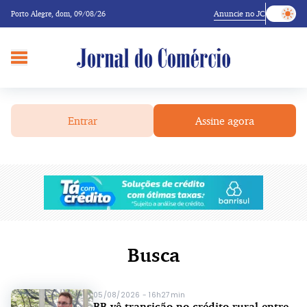
Anuncie no JC
Porto Alegre,
dom, 09/08/26
Entrar
Assine agora
Busca
05/08/2026 - 16h27min
BB vê transição no crédito rural entre