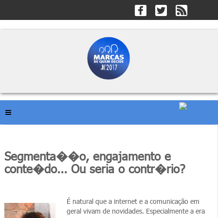
Segmenta��o, engajamento e
conte�do... Ou seria o contr�rio?
É natural que a internet e a comunicação em
geral vivam de novidades. Especialmente a era