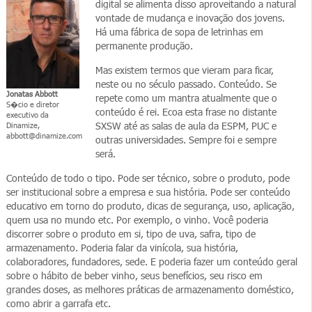
digital se alimenta disso aproveitando a natural
vontade de mudança e inovação dos jovens.
Há uma fábrica de sopa de letrinhas em
permanente produção.
Mas existem termos que vieram para ficar,
neste ou no século passado. Conteúdo. Se
Jonatas Abbott
repete como um mantra atualmente que o
S�cio e diretor
conteúdo é rei. Ecoa esta frase no distante
executivo da
SXSW até as salas de aula da ESPM, PUC e
Dinamize,
abbott@dinamize.com
outras universidades. Sempre foi e sempre
será.
Conteúdo de todo o tipo. Pode ser técnico, sobre o produto, pode
ser institucional sobre a empresa e sua história. Pode ser conteúdo
educativo em torno do produto, dicas de segurança, uso, aplicação,
quem usa no mundo etc. Por exemplo, o vinho. Você poderia
discorrer sobre o produto em si, tipo de uva, safra, tipo de
armazenamento. Poderia falar da vinícola, sua história,
colaboradores, fundadores, sede. E poderia fazer um conteúdo geral
sobre o hábito de beber vinho, seus benefícios, seu risco em
grandes doses, as melhores práticas de armazenamento doméstico,
como abrir a garrafa etc.